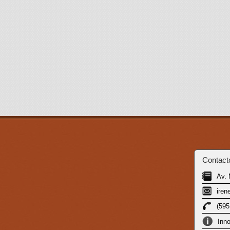
Contact
Av. 
iren
(595
Inn