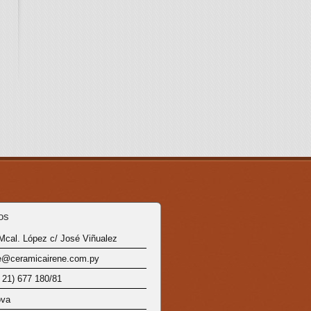
os
Mcal. López c/ José Viñualez
e@ceramicairene.com.py
 21) 677 180/81
ova